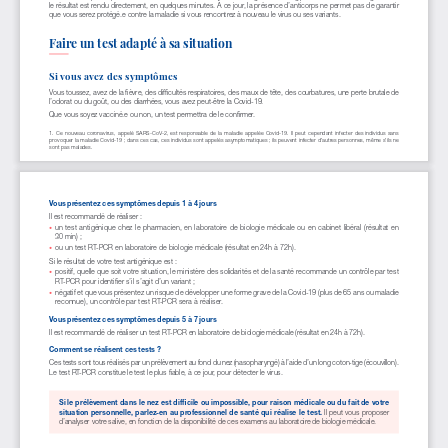
le résultat est rendu directement, en quelques minutes. À ce jour, la présence d’anticorps ne permet pas de garantir 
que vous serez protégé.e contre la maladie si vous rencontrez à nouveau le virus ou ses variants.
Faire un test adapté à sa situation
Si vous avez des symptômes 
Vous toussez, avez de la fièvre, des difficultés respiratoires, des maux de tête, des courbatures, une perte brutale de 
l’odorat ou du goût, ou des diarrhées, vous avez peut-être la Covid-19.
Que vous soyez vacciné.e ou non, un test permettra de le confirmer.
1.  Ce  nouveau  coronavirus,  appelé  SARS-CoV-2,  est  responsable  de  la  maladie  appelée  Covid-19.  Il  peut  cependant  infecter  des  individus  sans  
provoquer la maladie Covid-19 ; dans ces cas, ces individus sont appelés asymptomatiques ; ils peuvent infecter d’autres personnes, même s’ils ne 
sont pas malades.
Vous présentez ces symptômes depuis 1 à 4 jours 
Il est recommandé de réaliser :
un  test  antigénique  chez  le  pharmacien,  en  laboratoire  de  biologie  médicale  ou  en  cabinet  libéral  (résultat  en                
• 
30 min) ;
ou un test RT-PCR en laboratoire de biologie médicale (résultat en 24h à 72h).
• 
Si le résultat de votre test antigénique est :
positif, quelle que soit votre situation, le ministère des solidarités et de la santé recommande un contrôle par test 
• 
RT-PCR pour identifier s’il s’agit d’un variant ; 
négatif et que vous présentez un risque de développer une forme grave de la Covid-19 (plus de 65 ans ou maladie 
• 
reconnue), un contrôle par test RT-PCR sera à réaliser.
Vous présentez ces symptômes depuis 5 à 7 jours 
Il est recommandé de réaliser un test RT-PCR en laboratoire de biologie médicale (résultat en 24h à 72h).
Comment se réalisent ces tests ?
Ces tests sont tous réalisés par un prélèvement au fond du nez (nasopharyngé) à l’aide d’un long coton-tige (écouvillon). 
Le test RT-PCR constitue le test le plus fiable, à ce jour, pour détecter le virus.
Si le prélèvement dans le nez est difficile ou impossible, pour raison médicale ou du fait de votre 
situation personnelle, parlez-en au professionnel de santé qui réalise le test. 
Il peut vous proposer 
d’analyser votre salive, en fonction de la disponibilité de ces examens au laboratoire de biologie médicale.